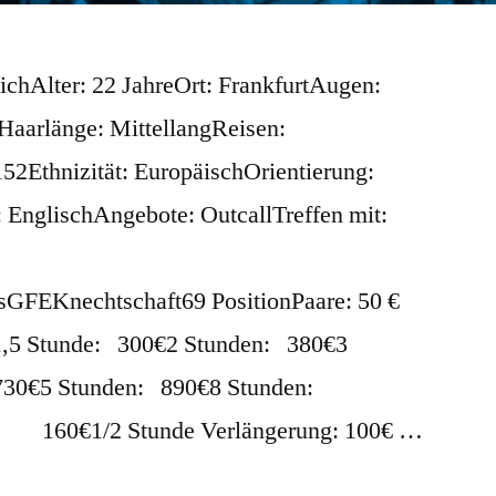
chAlter: 22 JahreOrt: FrankfurtAugen:
aarlänge: MittellangReisen:
52Ethnizität: EuropäischOrientierung:
 EnglischAngebote: OutcallTreffen mit:
GFEKnechtschaft69 PositionPaare: 50 €
,5 Stunde: 300€2 Stunden: 380€3
730€5 Stunden: 890€8 Stunden:
: 160€1/2 Stunde Verlängerung: 100€ …