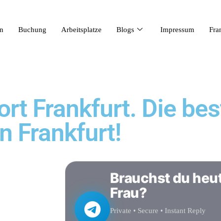
n
Buchung
Arbeitsplatze
Blogs
Impressum
Fra
rt Frankfurt. Die bes
n Frankfurt!
Brauchst du heu
Frau?
Private • Secure • Instant Reply