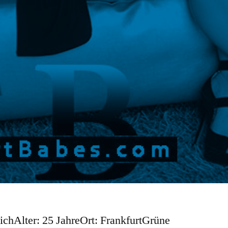
chAlter: 25 JahreOrt: FrankfurtGrüne