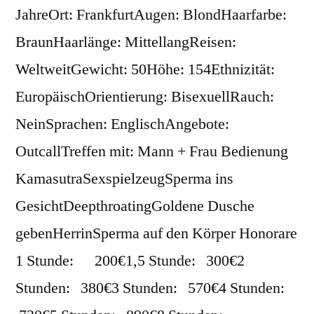
JahreOrt: FrankfurtAugen: BlondHaarfarbe:
BraunHaarlänge: MittellangReisen:
WeltweitGewicht: 50Höhe: 154Ethnizität:
EuropäischOrientierung: BisexuellRauch:
NeinSprachen: EnglischAngebote:
OutcallTreffen mit: Mann + Frau Bedienung
KamasutraSexspielzeugSperma ins
GesichtDeepthroatingGoldene Dusche
gebenHerrinSperma auf den Körper Honorare
1 Stunde: 200€1,5 Stunde: 300€2
Stunden: 380€3 Stunden: 570€4 Stunden: