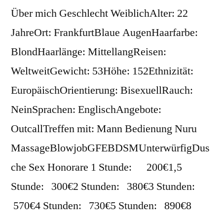
Über mich Geschlecht WeiblichAlter: 22
JahreOrt: FrankfurtBlaue AugenHaarfarbe:
BlondHaarlänge: MittellangReisen:
WeltweitGewicht: 53Höhe: 152Ethnizität:
EuropäischOrientierung: BisexuellRauch:
NeinSprachen: EnglischAngebote:
OutcallTreffen mit: Mann Bedienung Nuru
MassageBlowjobGFEBDSMUnterwürfigDus
che Sex Honorare 1 Stunde: 200€1,5
Stunde: 300€2 Stunden: 380€3 Stunden:
570€4 Stunden: 730€5 Stunden: 890€8