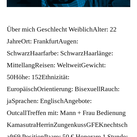
Über mich Geschlecht WeiblichAlter: 22
JahreOrt: FrankfurtAugen:
SchwarzHaarfarbe: SchwarzHaarlänge:
MittellangReisen: WeltweitGewicht:
50Höhe: 152Ethnizität:
EuropäischOrientierung: BisexuellRauch:
jaSprachen: EnglischAngebote:
OutcallTreffen mit: Mann + Frau Bedienung
KamasutraHerrinZungenkussGFEKnechtsch
aft69 PositionPaare: 50 € Honorare 1 Stunde: