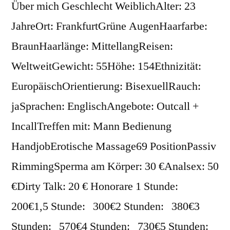
Über mich Geschlecht WeiblichAlter: 23
JahreOrt: FrankfurtGrüne AugenHaarfarbe:
BraunHaarlänge: MittellangReisen:
WeltweitGewicht: 55Höhe: 154Ethnizität:
EuropäischOrientierung: BisexuellRauch:
jaSprachen: EnglischAngebote: Outcall +
IncallTreffen mit: Mann Bedienung
HandjobErotische Massage69 PositionPassiv
RimmingSperma am Körper: 30 €Analsex: 50
€Dirty Talk: 20 € Honorare 1 Stunde:
200€1,5 Stunde: 300€2 Stunden: 380€3
Stunden: 570€4 Stunden: 730€5 Stunden: