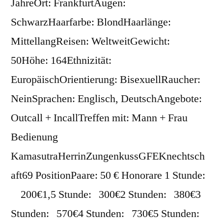
JahreOrt: FrankfurtAugen:
SchwarzHaarfarbe: BlondHaarlänge:
MittellangReisen: WeltweitGewicht:
50Höhe: 164Ethnizität:
EuropäischOrientierung: BisexuellRaucher:
NeinSprachen: Englisch, DeutschAngebote:
Outcall + IncallTreffen mit: Mann + Frau
Bedienung
KamasutraHerrinZungenkussGFEKnechtsch
aft69 PositionPaare: 50 € Honorare 1 Stunde:
200€1,5 Stunde: 300€2 Stunden: 380€3
Stunden: 570€4 Stunden: 730€5 Stunden: