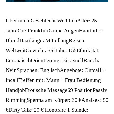
Über mich Geschlecht WeiblichAlter: 25
JahreOrt: FrankfurtGrüne AugenHaarfarbe:
BlondHaarlänge: MittellangReisen:
WeltweitGewicht: 56Höhe: 155Ethnizität:
EuropäischOrientierung: BisexuellRauch:
NeinSprachen: EnglischAngebote: Outcall +
IncallTreffen mit: Mann + Frau Bedienung
HandjobErotische Massage69 PositionPassiv
RimmingSperma am Körper: 30 €Analsex: 50
€Dirty Talk: 20 € Honorare 1 Stunde: