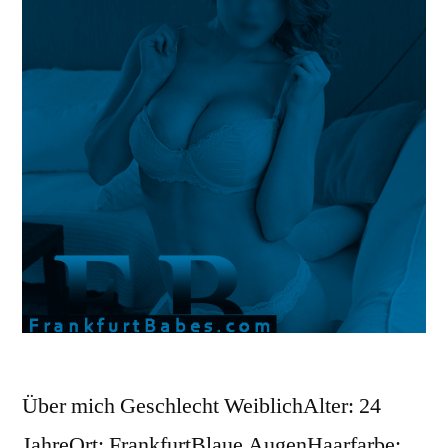
Über mich Geschlecht WeiblichAlter: 24
JahreOrt: FrankfurtBlaue AugenHaarfarbe: