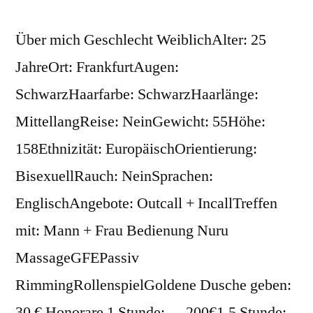
Über mich Geschlecht WeiblichAlter: 25
JahreOrt: FrankfurtAugen:
SchwarzHaarfarbe: SchwarzHaarlänge:
MittellangReise: NeinGewicht: 55Höhe:
158Ethnizität: EuropäischOrientierung:
BisexuellRauch: NeinSprachen:
EnglischAngebote: Outcall + IncallTreffen
mit: Mann + Frau Bedienung Nuru
MassageGFEPassiv
RimmingRollenspielGoldene Dusche geben:
30 € Honorare 1 Stunde: 200€1,5 Stunde: