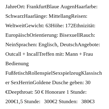
JahreOrt: FrankfurtBlaue AugenHaarfarbe:
SchwarzHaarlänge: MittellangReisen:
WeltweitGewicht: 63Höhe: 172Ethnizität:
EuropäischOrientierung: BisexuellRauch:
NeinSprachen: Englisch, DeutschAngebote:
Outcall + IncallTreffen mit: Mann + Frau
Bedienung
FußfetischRollenspielSexspielzeugKlassisch
er SexHerrinGoldene Dusche geben: 30
€Deepthroat: 50 € Honorare 1 Stunde:
200€1,5 Stunde: 300€2 Stunden: 380€3