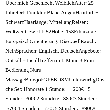
Über mich Geschlecht WeiblichAlter: 25
JahreOrt: FrankfurtBlaue AugenHaarfarbe:
SchwarzHaarlänge: MittellangReisen:
WeltweitGewicht: 52Höhe: 153Ethnizität:
EuropäischOrientierung: BisexuellRauch:
NeinSprachen: Englisch, DeutschAngebote:
Outcall + IncallTreffen mit: Mann + Frau
Bedienung Nuru
MassageBlowjobGFEBDSMUnterwürfigDus
che Sex Honorare 1 Stunde: 200€1,5
Stunde: 300€2 Stunden: 380€3 Stunden:
570€4 Stunden: 730€5 Stunden: 890€8