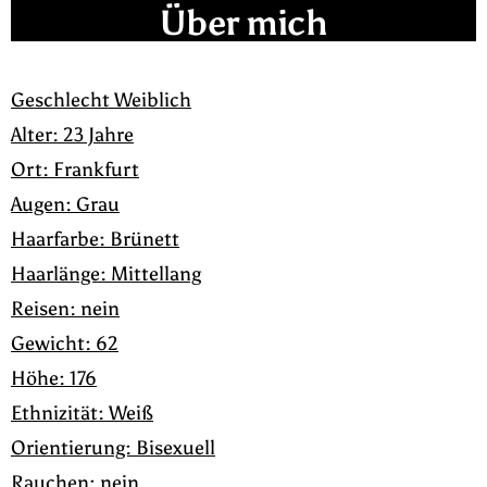
Über mich
Geschlecht Weiblich
Alter: 23 Jahre
Ort: Frankfurt
Augen: Grau
Haarfarbe: Brünett
Haarlänge: Mittellang
Reisen: nein
Gewicht: 62
Höhe: 176
Ethnizität: Weiß
Orientierung: Bisexuell
Rauchen: nein