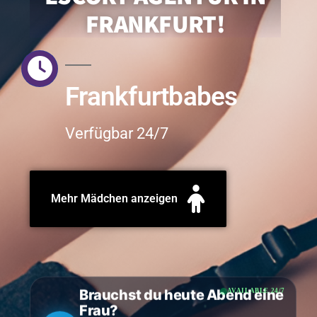
FRANKFURT!
Frankfurtbabes
Verfügbar 24/7
Mehr Mädchen anzeigen
Brauchst du heute Abend eine
AVAILABLE 24/7
Frau?